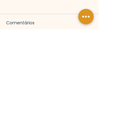
Comentários
Escreva um comentário
Reviews de hóspedes no
alojamento local - Saiba
como e quando responder
Gestão Boutique de Alojamento
Local em Lisboa.