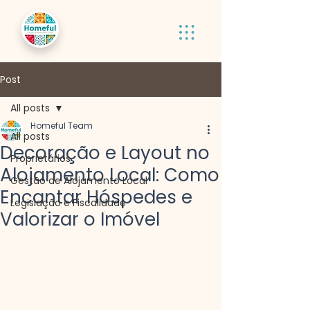
Post
All posts
Homeful Team
All posts
Decoração e Layout no
Proprietários
Alojamento Local: Como
Gestão de Alojamento Local
Encantar Hóspedes e
Legislação e Fiscalidade
Valorizar o Imóvel