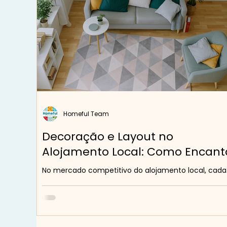
alojamento local sem o desgaste da op
Homeful Team
Decoração e Layout no
Alojamento Local: Como Encant
Hóspedes e Valorizar o Imóvel
No mercado competitivo do alojamento local, cada
detalhe conta. A forma como o espaço é decorado
organizado tem impacto direto nas...