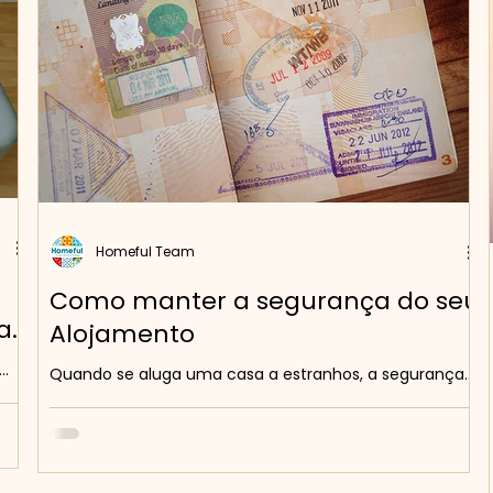
sem que você precise se envolver em
Homeful Team
Como manter a segurança do seu
ar
Alojamento
Quando se aluga uma casa a estranhos, a segurança
 e
torna-se uma prioridade. Garantir boas práticas evita
custos inesperados, problemas...