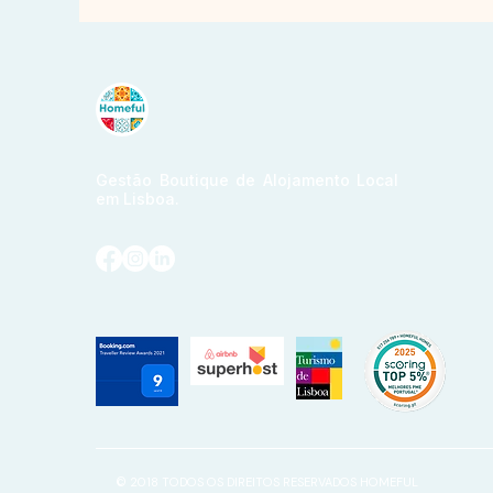
Gestão Boutique de Alojamento Local
em Lisboa.
© 2018 TODOS OS DIREITOS RESERVADOS HOMEFUL