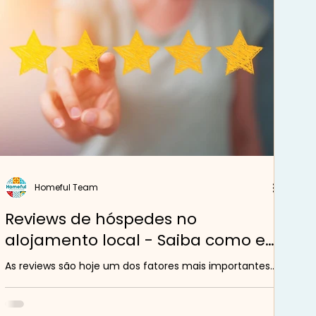
Homeful Team
Reviews de hóspedes no
alojamento local - Saiba como e
quando responder
As reviews são hoje um dos fatores mais importantes
para o sucesso de qualquer alojamento local. Uma boa
pontuação atrai novos hóspedes,...