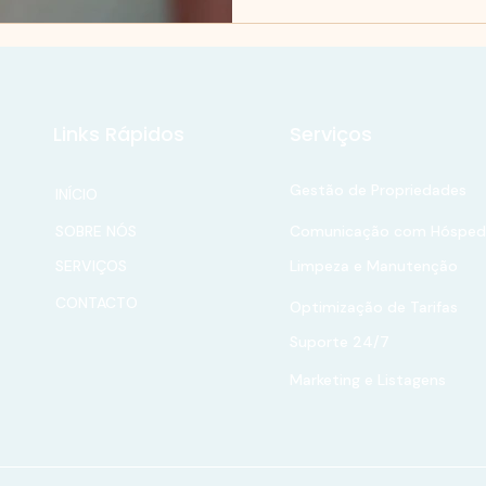
Links Rápidos
Serviços
Gestão de Propriedades
INÍCIO
SOBRE NÓS
Comunicação com Hósped
SERVIÇOS
Limpeza e Manutenção
CONTACTO
Optimização de Tarifas
Suporte 24/7
Marketing e Listagens