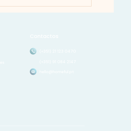
Contactos
(+351) 21 123 0470
(+351) 91 084 2147
es
hello@homeful.pt